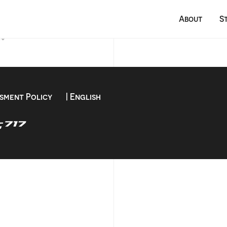
した
About
S
た。
sment Policy
| English