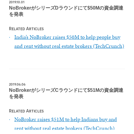
2019.10.01
NoBrokerがシリーズDラウンドにて$50Mの資金調達
を発表
Related Articles
India’s NoBroker raises $50M to help people buy
and rent without real estate brokers (TechCrunch)
2019.06.06
NoBrokerがシリーズCラウンドにて$51Mの資金調達
を発表
Related Articles
NoBroker raises $51M to help Indians buy and
rent without real estate brokers (TechCrunch)