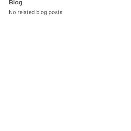
Blog
No related blog posts
Back
Company
Contact
Privacy Policy
Anti-harassment Policy
| English