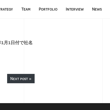
trategy
Team
Portfolio
Interview
News
1月1日付で社名
Next post »